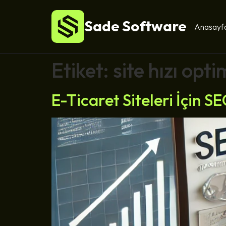
Sade Software
Anasayf
Etiket:
site hızı opt
E-Ticaret Siteleri İçin SE