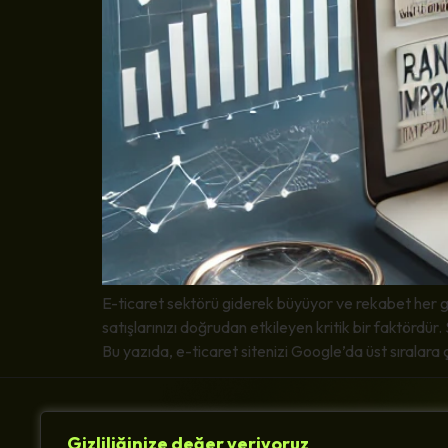
E-ticaret sektörü giderek büyüyor ve rekabet her ge
satışlarınızı doğrudan etkileyen kritik bir faktördü
Bu yazıda, e-ticaret sitenizi Google’da üst sıralara ç
Gizliliğinize değer veriyoruz