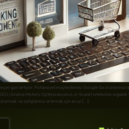
çen gün artıyor. Potansiyel müşterileriniz Google’da ürünlerinizi a
r. SEO (Arama Motoru Optimizasyonu), e-ticaret sitelerinin organik t
ıkarmak ve satışlarınızı artırmak için en iyi […]