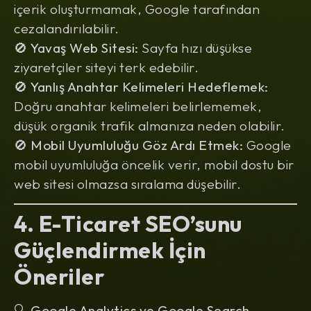
içerik oluşturmamak, Google tarafından
cezalandırılabilir.
🚫
Yavaş Web Sitesi:
Sayfa hızı düşükse
ziyaretçiler siteyi terk edebilir.
🚫
Yanlış Anahtar Kelimeleri Hedeflemek:
Doğru anahtar kelimeleri belirlememek,
düşük organik trafik almanıza neden olabilir.
🚫
Mobil Uyumluluğu Göz Ardı Etmek:
Google
mobil uyumluluğa öncelik verir, mobil dostu bir
web sitesi olmazsa sıralama düşebilir.
4. E-Ticaret SEO’sunu
Güçlendirmek İçin
Öneriler
🔍
Google Analytics ve Google Search