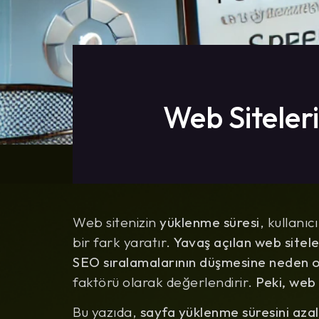
Web Siteleri
Web sitenizin
yüklenme süresi
, kullanı
bir fark yaratır.
Yavaş açılan web sitele
SEO sıralamalarının düşmesine neden o
faktörü olarak değerlendirir.
Peki, web s
Bu yazıda,
sayfa yüklenme süresini azal