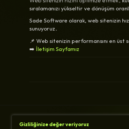
Web sitenizin hızını optimize etmek,
ku
sıralamanızı yükseltir ve dönüşüm oranla
Sade Software olarak, web sitenizin hı
sunuyoruz.
📌
Web sitenizin performansını en üst se
➡️
İletişim Sayfamız
Gizliliğinize değer veriyoruz