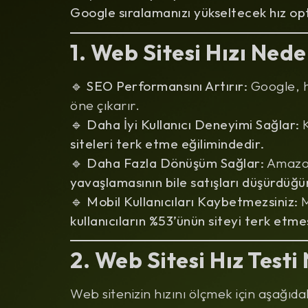
Google sıralamanızı yükseltecek hız opt
1. Web Sitesi Hızı Ned
🔹
SEO Performansını Artırır:
Google, hı
öne çıkarır.
🔹
Daha İyi Kullanıcı Deneyimi Sağlar:
K
siteleri terk etme eğilimindedir.
🔹
Daha Fazla Dönüşüm Sağlar:
Amazon
yavaşlamasının bile satışları düşürdüğü
🔹
Mobil Kullanıcıları Kaybetmezsiniz:
M
kullanıcıların %53’ünün siteyi terk etme
2. Web Sitesi Hız Testi 
Web sitenizin hızını ölçmek için aşağıdaki