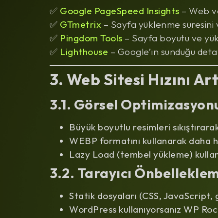
✅
Google PageSpeed Insights
– Web ve
✅
GTmetrix
– Sayfa yüklenme süresini v
✅
Pingdom Tools
– Sayfa boyutu ve yük
✅
Lighthouse
– Google’ın sunduğu detay
3. Web Sitesi Hızını Ar
3.1. Görsel Optimizasyon
Büyük boyutlu resimleri sıkıştırara
WEBP formatını kullanarak daha hız
Lazy Load (tembel yükleme) kullana
3.2. Tarayıcı Önbellekle
Statik dosyaları (CSS, JavaScript, g
WordPress kullanıyorsanız WP Rock