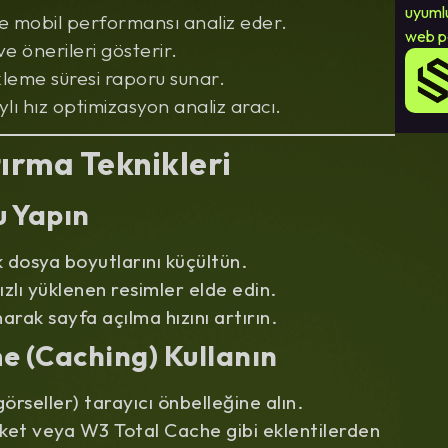
uyuml
 mobil performansı analiz eder.
web p
e önerileri gösterir.
leme süresi raporu sunar.
lı hız optimizasyon analiz aracı.
tırma Teknikleri
u Yapın
k dosya boyutlarını küçültün.
lı yüklenen resimler elde edin.
rak sayfa açılma hızını artırın.
me (Caching) Kullanın
örseller) tarayıcı önbelleğine alın.
et veya W3 Total Cache gibi eklentilerden