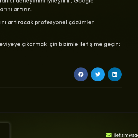
llanıcı deneyimini iyileştirir, Google
rını artırır.
zını artıracak profesyonel çözümler
viyeye çıkarmak için bizimle iletişime geçin:
iletisim@s