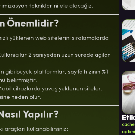
imizasyon tekniklerini
ele alacağız.
en Önemlidir?
zlı yüklenen web sitelerini sıralamalarda
ullanıcılar
2 saniyeden uzun sürede açılan
 gibi büyük platformlar,
sayfa hızının %1
nü
belirtmiştir.
obil cihazlarda yavaş yüklenen siteler,
sine neden olur.
Nasıl Yapılır?
Etik
cache
 araçları kullanabilirsiniz:
optim