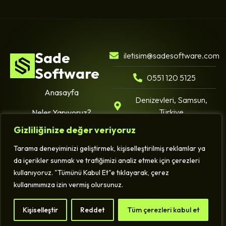
Sade
iletisim@sadesoftware.com
Software
0551 120 5125
Anasayfa
Denizevleri, Samsun,
Türkiye
Neler Yapıyoruz?
Gizliliğinize değer veriyoruz
Portfolyo
Blog
Tarama deneyiminizi geliştirmek, kişiselleştirilmiş reklamlar ya
İletişim
da içerikler sunmak ve trafiğimizi analiz etmek için çerezleri
kullanıyoruz. "Tümünü Kabul Et"e tıklayarak, çerez
Gizlilik Politikası.
Hüküm ve Koşullar.
kullanımımıza izin vermiş olursunuz.
Aydınlatma Metni.
2025 ©
- Tüm hakları saklıdır.
Sade Software
Kişiselleştir
Reddet
Tüm çerezleri kabul et