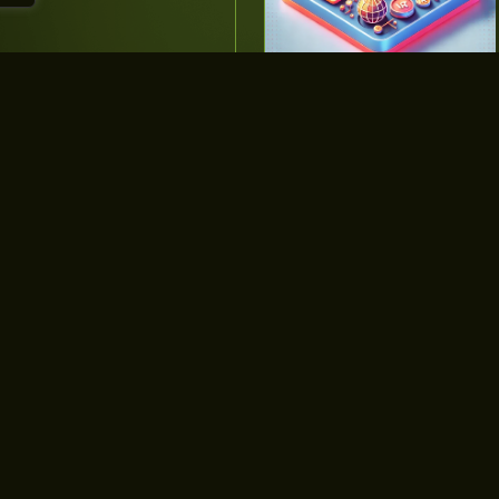
Yazılarımızla ilgili merak 
eçin!
ulaşın. Size en iyi çözüm
İLETİŞİME GEÇİN!
iletisim@s
0551 120 5
ndleri ve uzman