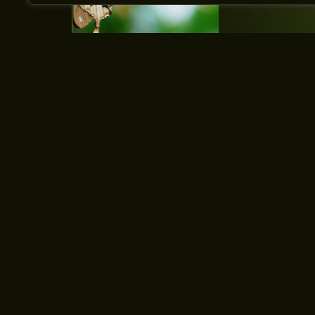
SORU VE YORUMLARINIZ MI VAR?
Bizimle İletişime G
Sade Software
Yazılım ve teknoloji dünyasındaki en son tre