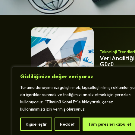
Teknoloji Trendleri
Veri Analitiği
Gücü
Gizliliğinize değer veriyoruz
Tarama deneyiminizi geliştirmek, kişiselleştirilmiş reklamlar ya
da içerikler sunmak ve trafiğimizi analiz etmek için çerezleri
kullanıyoruz. "Tümünü Kabul Et"e tıklayarak, çerez
kullanımımıza izin vermiş olursunuz.
Teknoloji Trendleri
Kişiselleştir
Reddet
Tüm çerezleri kabul et
Dijital Dönüş
İşletmeler İç