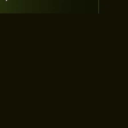
ettikleriniz veya projeleriniz için bize
leri sunmak için buradayız!
adesoftware.com
125