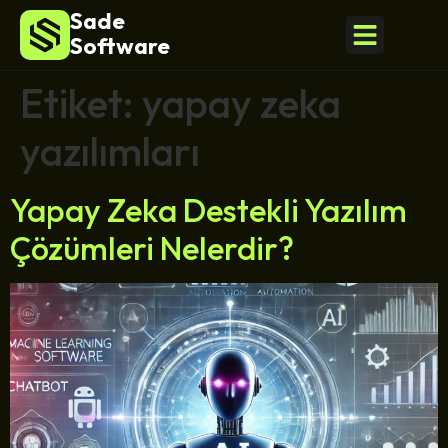
Sade
Software
Etiket:
yapay zeka
yazılımları
Yapay Zeka Destekli Yazılım
Çözümleri Nelerdir?