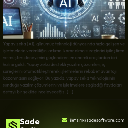
Yapay zeka (AI), günümüz teknoloji dünyasında hızla gelişen ve
işletmelerin verimliliğini artıran, karar alma süreçlerini iyileştiren
ve müşteri deneyimini güçlendiren en önemli araçlardan biri
haline geldi. Yapay zeka destekli yazılım çözümleri, iş
süreçlerini otomatikleştirerek işletmelerin rekabet avantajı
kazanmasını sağlıyor. Bu yazıda, yapay zeka teknolojisinin
sunduğu yazılım çözümlerini ve işletmelere sağladığı faydaları
detaylı bir şekilde inceleyeceğiz. […]
Sade
iletisim@sadesoftware.com