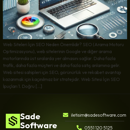
Web Siteleri İçin SEO Neden Önemlidir? SEO (Arama Motoru
Optimizasyonu), web sitelerinin Google ve diğer arama
motorlarında üst sıralarda yer almasını sağlar. Daha fazla
trafik, daha fazla müşteri ve daha fazla satış anlamına gelir.
Web sitesi sahipleri için SEO, görünürlük ve rekabet avantajı
kazanmak için kaçınılmaz bir stratejidir. Web Sitesi İçin SEO
İpuçları 1. Doğru […]
Sade
iletisim@sadesoftware.com
Software
0551 120 5125