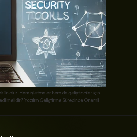
kün olur. Hem işletmeler hem de geliştiriciler için
t edilmelidir? Yazılım Geliştirme Sürecinde Önemli