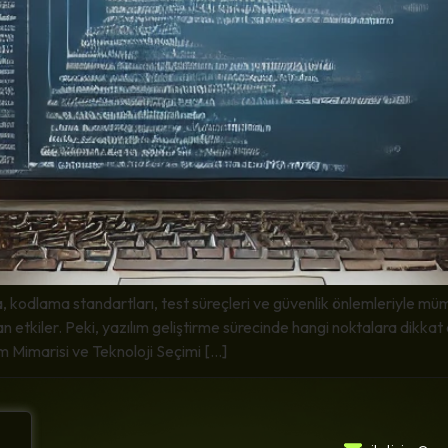
a, kodlama standartları, test süreçleri ve güvenlik önlemleriyle müm
dan etkiler. Peki, yazılım geliştirme sürecinde hangi noktalara dikka
m Mimarisi ve Teknoloji Seçimi […]