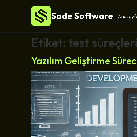
Sade Software
Anasayf
Etiket:
test süreçler
Yazılım Geliştirme Süre