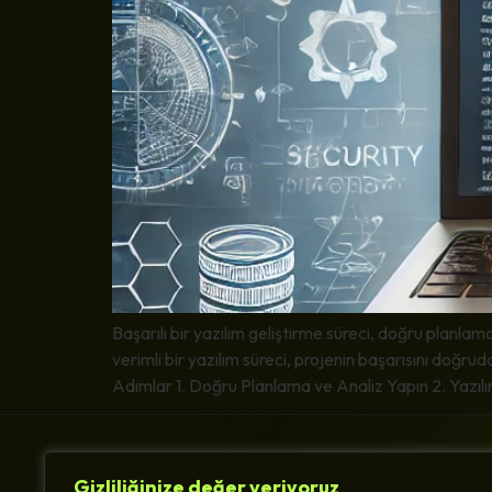
Başarılı bir yazılım geliştirme süreci, doğru planlam
verimli bir yazılım süreci, projenin başarısını doğru
Adımlar 1. Doğru Planlama ve Analiz Yapın 2. Yazılı
Gizliliğinize değer veriyoruz