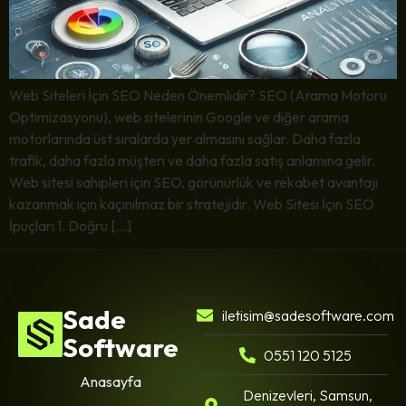
Web Siteleri İçin SEO Neden Önemlidir? SEO (Arama Motoru
Optimizasyonu), web sitelerinin Google ve diğer arama
motorlarında üst sıralarda yer almasını sağlar. Daha fazla
trafik, daha fazla müşteri ve daha fazla satış anlamına gelir.
Web sitesi sahipleri için SEO, görünürlük ve rekabet avantajı
kazanmak için kaçınılmaz bir stratejidir. Web Sitesi İçin SEO
İpuçları 1. Doğru […]
Sade
iletisim@sadesoftware.com
Software
0551 120 5125
Anasayfa
Denizevleri, Samsun,