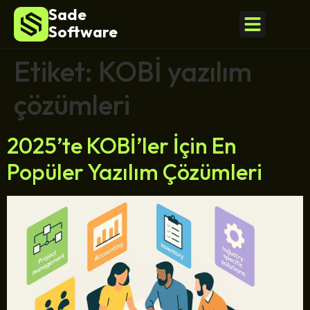
Sade
Software
Etiket:
KOBİ yazılım
çözümleri
2025’te KOBİ’ler İçin En
Popüler Yazılım Çözümleri