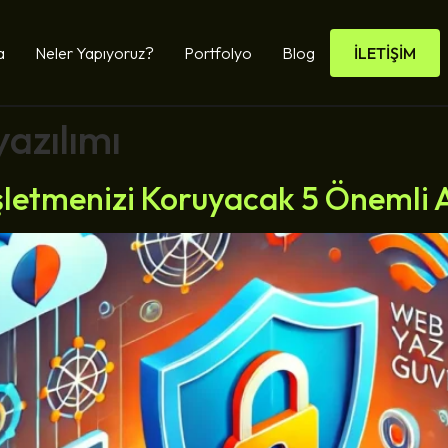
a
Neler Yapıyoruz?
Portfolyo
Blog
İLETİŞİM
yazılımı
İşletmenizi Koruyacak 5 Önemli