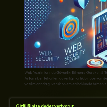
Web Yazılımlarında Güvenlik: Bilmeniz Gereken 5 Tem
Artan siber tehditler, güvenliğin artık bir opsiyon d
yazılımlarında güvenlik önlemleri hakkında bilmeniz
Gizliliğinize değer veriyoruz