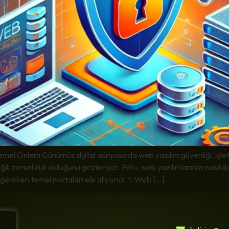
el Önlem Günümüz dijital dünyasında web yazılım güvenliği, işletmel
eğil, zorunluluk olduğunu gösteriyor. Peki, web yazılımlarınızı nasıl 
 gereken temel noktaları ele alıyoruz. 1. Web […]